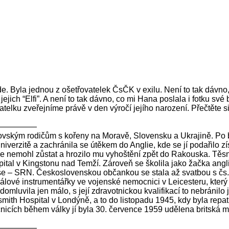
ede. Byla jednou z ošetřovatelek ČsČK v exilu. Není to tak dávn
ejich “Elfi”. A není to tak dávno, co mi Hana poslala i fotku své
ku zveřejníme právě v den výročí jejího narození. Přečtěte si je
—————
 židovským rodičům s kořeny na Moravě, Slovensku a Ukrajině. P
iverzitě a zachránila se útěkem do Anglie, kde se jí podařilo 
ale nemohl zůstat a hrozilo mu vyhoštění zpět do Rakouska. Těs
al v Kingstonu nad Temží. Zároveň se školila jako žačka angli
Nurse – SRN. Československou občankou se stala až svatbou s č
lové instrumentářky ve vojenské nemocnici v Leicesteru, který n
mluvila jen málo, s její zdravotnickou kvalifikací to nebránilo
ith Hospital v Londýně, a to do listopadu 1945, kdy byla repatr
cnicích během války jí byla 30. července 1959 udělena britská
—————