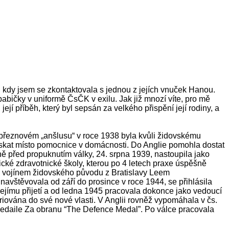
o, kdy jsem se zkontaktovala s jednou z jejích vnuček Hanou.
 babičky v uniformě ČsČK v exilu. Jak již mnozí víte, pro mě
jí příběh, který byl sepsán za velkého přispění její rodiny, a
o březnovém „anšlusu“ v roce 1938 byla kvůli židovskému
získat místo pomocnice v domácnosti. Do Anglie pomohla dostat
ně před propuknutím války, 24. srpna 1939, nastoupila jako
cké zdravotnické školy, kterou po 4 letech praxe úspěšně
s. vojínem židovského původu z Bratislavy Leem
avštěvovala od září do prosince v roce 1944, se přihlásila
 jejímu přijetí a od ledna 1945 pracovala dokonce jako vedoucí
iována do své nové vlasti. V Anglii rovněž vypomáhala v čs.
 medaile Za obranu “The Defence Medal”. Po válce pracovala