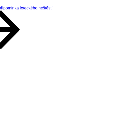
řipomínka leteckého neštěstí