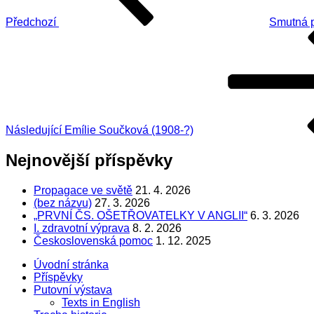
Předchozí
Smutná p
Následující
příspěvek
Následující
Emílie Součková (1908-?)
Nejnovější příspěvky
Propagace ve světě
21. 4. 2026
(bez názvu)
27. 3. 2026
„PRVNÍ ČS. OŠETŘOVATELKY V ANGLII“
6. 3. 2026
I. zdravotní výprava
8. 2. 2026
Československá pomoc
1. 12. 2025
Úvodní stránka
Příspěvky
Putovní výstava
Texts in English