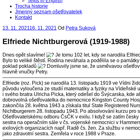
Texts in English
Trocha historie
Jmenný seznam ošetřovatelek
Kontakt
Publikováno
13. 11. 2021
16. 11. 2021
Od
Petra Suková
Elfriede Nichtburgerová (1919-1988)
Dnes opět slavíme!
Je tomu 102 let, kdy se narodila Elfri
Bylo to veliké štěstí. Rodina neváhala a podělila se o památky j
poklad pokladů
Domluvily jsme se, že usměvavou ošetřovatel
hlavně vnučky Petry.
———————————————————————————
Elfriede (roz. Pick) se narodila 13. listopadu 1919 ve Vídni
původu vyloučena ze studií matematiky a fyziky na Vídeňské un
i svého bratra Ulricha Picka, který odešel do Švýcarska, kde 
dobrovolná ošetřovatelka do nemocnice Kingston County Hospit
zakončila 28. května 1943 a získala titul State Registered 
Nichtburgerem 28. listopadu 1943. Po absolvování kurzu pro sá
Ošetřovatelskému odboru ČsČK v exilu. I když se zatím česky do
sestra na operačním sále v čs. vojenské nemocnici v Hammersm
exilových organizacích např. Radě čs. žen. Za službu v nemo
jako zdravotní sestra. Zemřela v roce 1988 v Praze.
———————————————————————————