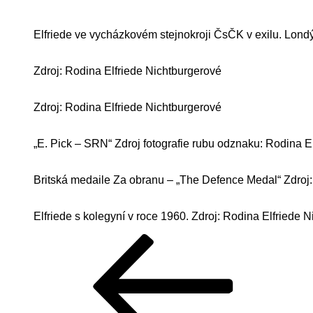
Elfriede ve vycházkovém stejnokroji ČsČK v exilu. Lond
Zdroj: Rodina Elfriede Nichtburgerové
Zdroj: Rodina Elfriede Nichtburgerové
„E. Pick – SRN“ Zdroj fotografie rubu odznaku: Rodina E
Britská medaile Za obranu – „The Defence Medal“ Zdroj
Elfriede s kolegyní v roce 1960. Zdroj: Rodina Elfriede 
Navigace
Předchozí
příspěvek
pro
příspěvek