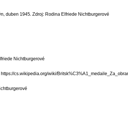
ýn, duben 1945. Zdroj: Rodina Elfriede Nichtburgerové
lfriede Nichtburgerové
: https://cs.wikipedia.org/wiki/Britsk%C3%A1_medaile_Za_obra
Nichtburgerové