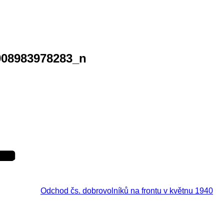
908983978283_n
Odchod čs. dobrovolníků na frontu v květnu 1940