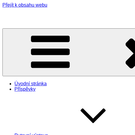
Přejít k obsahu webu
Ošetřovatelky ČsČk ve Velké Británii 1939-1945
Úvodní stránka
Příspěvky