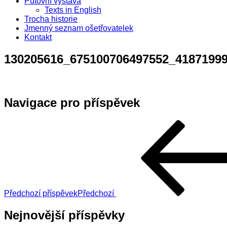
Putovní výstava
Texts in English
Trocha historie
Jmenný seznam ošetřovatelek
Kontakt
130205616_675100706497552_4187199
Navigace pro příspěvek
Předchozí příspěvek
Předchozí
Nejnovější příspěvky