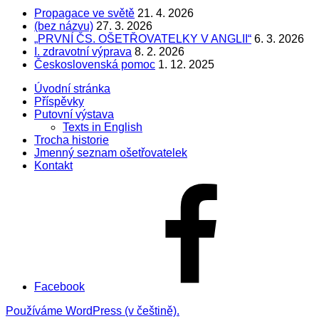
Propagace ve světě
21. 4. 2026
(bez názvu)
27. 3. 2026
„PRVNÍ ČS. OŠETŘOVATELKY V ANGLII“
6. 3. 2026
I. zdravotní výprava
8. 2. 2026
Československá pomoc
1. 12. 2025
Úvodní stránka
Příspěvky
Putovní výstava
Texts in English
Trocha historie
Jmenný seznam ošetřovatelek
Kontakt
Facebook
Používáme WordPress (v češtině).