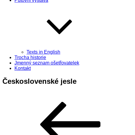
Putovní výstava
Texts in English
Trocha historie
Jmenný seznam ošetřovatelek
Kontakt
Československé jesle
Navigace
Předchozí
příspěvek
pro
příspěvek