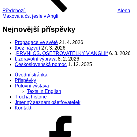
Předchozí
Alena
Maxová a čs. jesle v Anglii
Nejnovější příspěvky
Propagace ve světě
21. 4. 2026
(bez názvu)
27. 3. 2026
„PRVNÍ ČS. OŠETŘOVATELKY V ANGLII“
6. 3. 2026
I. zdravotní výprava
8. 2. 2026
Československá pomoc
1. 12. 2025
Úvodní stránka
Příspěvky
Putovní výstava
Texts in English
Trocha historie
Jmenný seznam ošetřovatelek
Kontakt
Facebook