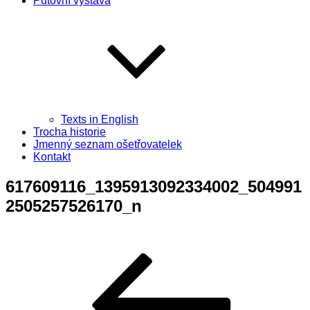
Putovní výstava
Texts in English
Trocha historie
Jmenný seznam ošetřovatelek
Kontakt
617609116_1395913092334002_504991
2505257526170_n
Navigace
Předchozí
příspěvek
pro
příspěvek