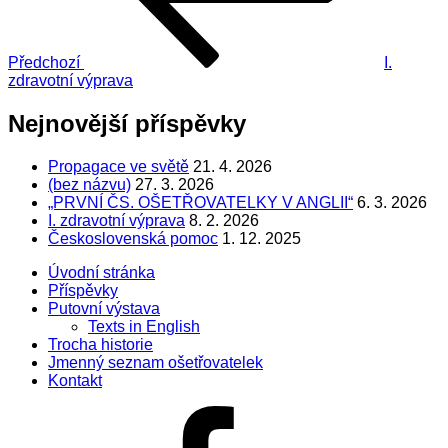
Předchozí
I.
zdravotní výprava
Nejnovější příspěvky
Propagace ve světě
21. 4. 2026
(bez názvu)
27. 3. 2026
„PRVNÍ ČS. OŠETŘOVATELKY V ANGLII“
6. 3. 2026
I. zdravotní výprava
8. 2. 2026
Československá pomoc
1. 12. 2025
Úvodní stránka
Příspěvky
Putovní výstava
Texts in English
Trocha historie
Jmenný seznam ošetřovatelek
Kontakt
Facebook