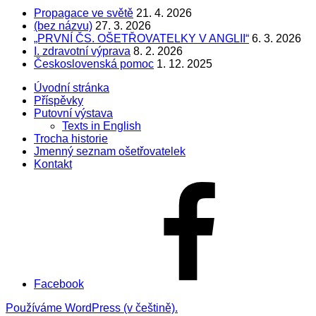
Propagace ve světě
21. 4. 2026
(bez názvu)
27. 3. 2026
„PRVNÍ ČS. OŠETŘOVATELKY V ANGLII“
6. 3. 2026
I. zdravotní výprava
8. 2. 2026
Československá pomoc
1. 12. 2025
Úvodní stránka
Příspěvky
Putovní výstava
Texts in English
Trocha historie
Jmenný seznam ošetřovatelek
Kontakt
Facebook
Používáme WordPress (v češtině).