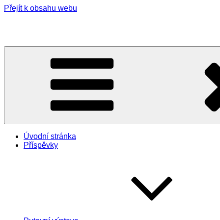
Přejít k obsahu webu
Ošetřovatelky ČsČk ve Velké Británii 1939-1945
Úvodní stránka
Příspěvky